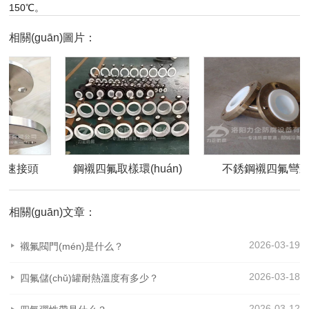
150℃。
相關(guān)圖片：
快速接頭
鋼襯四氟取樣環(huán)
不銹鋼襯四氟彎
相關(guān)文章：
2026-03-19
襯氟閥門(mén)是什么？
2026-03-18
四氟儲(chǔ)罐耐熱溫度有多少？
2026-03-12