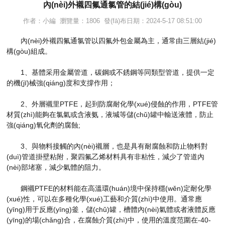
內(nèi)外襯四氟通氯管的結(jié)構(gòu)
作者：小編 瀏覽量：1806 發(fā)布日期：2024-5-17 08:51:00
內(nèi)外襯四氟通氯管以四氟外包金屬為主，通常由三層結(jié)
構(gòu)組成。
1、基體采用金屬管道，碳鋼或不銹鋼等同類型管道，提供一定
的機(jī)械強(qiáng)度和支撐作用；
2、外層襯里PTFE，起到防腐耐化學(xué)侵蝕的作用，PTFE管
材質(zhì)能夠在氯氣或含液氨，液堿等儲(chǔ)罐中輸送液體，防止
強(qiáng)氧化劑的腐蝕;
3、與物料接觸的內(nèi)襯層，也是具有耐腐蝕和防止物料對
(duì)管道掛壁粘附，聚四氟乙烯材料具有非粘性，減少了管道內
(nèi)部堵塞，減少氣體的阻力。
鋼襯PTFE的材料能在高溫環(huán)境中保持穩(wěn)定耐化學
(xué)性，可以在多種化學(xué)工藝和介質(zhì)中使用。通常應
(yīng)用于反應(yīng)釜，儲(chǔ)罐，槽體內(nèi)氣體或者液體反應
(yīng)的場(chǎng)合，在腐蝕介質(zhì)中，使用的溫度范圍在-40-