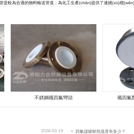
塑鋼管是較為合適的物料輸送管道，為化工生產(chǎn)提供了連續(xù)穩(wě
襯四氟對夾式放凈環(huán)
定
2026-03-19
四氟儲罐耐熱溫度有多少？