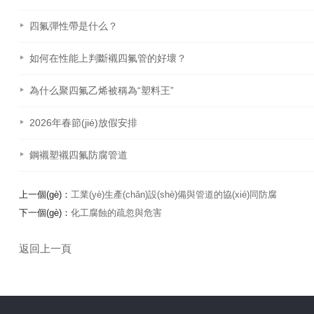
四氟彈性帶是什么？
如何在性能上判斷襯四氟管的好壞？
為什么聚四氟乙烯被稱為“塑料王”
2026年春節(jié)放假安排
鋼襯塑襯四氟防腐管道
上一個(gè)：
工業(yè)生產(chǎn)設(shè)備與管道的協(xié)同防腐
下一個(gè)：
化工腐蝕的疏忽與危害
返回上一頁