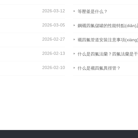
2026-03-12
等壓釜是什么？
2026-03-05
鋼襯四氟儲罐的性能特點(diǎn)及
2026-02-27
襯四氟管道安裝注意事項(xiàng)有
2026-02-13
什么是四氟法蘭？四氟法蘭是
2026-02-10
什么是襯四氟異徑管？