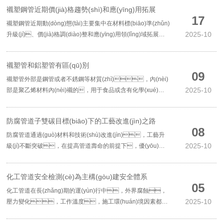
選擇不當(dāng)或焊接工藝缺陷，易導(dǎo)致薄弱結(jié)構
襯塑鋼管近期價(jià)格趨勢(shì)和應(yīng)用拓展
(gòu)失去防腐性，例...
17
襯塑鋼管近期動(dòng)態(tài)主要集中在材料標(biāo)準(zhǔn)
2025-10
升級(jí)、價(jià)格調(diào)整和應(yīng)用領(lǐng)域拓展等
方面：材料與工藝標(biāo)準(zhǔn)升級(jí)2025年新修訂的襯
塑鋼管標(biāo)準(zhǔn)進(jìn)一步細(xì)化材料性能要求，明
襯塑管和鋁塑管有區(qū)別
確基管鋼材的力學(xué)性能、尺寸...
09
襯塑管外部是鋼管或者不銹鋼等材質(zhì)，內(nèi)
2025-10
部是聚乙烯材料內(nèi)襯的，用于食品或含有化學(xué)品
物料的輸送，減小介質(zhì)對(duì)管壁的腐蝕作用。熱滾
塑下的襯塑管具有兩層結(jié)構(gòu)，又稱為襯塑復(fù)合
防腐管道子雙碳目標(biāo)下的工藝改進(jìn)之路
管。鋁塑管...
08
防腐管道通過(guò)材料和技術(shù)改進(jìn)，工藝升
2025-10
級(jí)不斷突破，在提高管道壽命的前提下，優(yōu)化
材料周期成本。設(shè)計(jì)階段，按照化工行業(yè)中國
(guó)石化提出的“全生命周期總成本*低”原則，新建項
化工管道安全檢測(cè)為主構(gòu)建安全體系
(xiàng)目的防腐涂...
05
化工管道在長(zhǎng)期的運(yùn)行中，外界腐蝕，
2025-10
壓力變化，工作溫度，施工環(huán)境因素都會
(huì)造成不同程度的侵蝕和損壞，定期檢查跑冒滴漏等