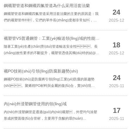
鋼襯塑管道和鋼襯四氟管道為什么采用活套法蘭
24
鋼襯塑管道和鋼襯四氟管道采用活套法蘭的主要的原因是：我
2025-12
們的襯塑管件，它們的單件長(zhǎng)度都非常短，長
(zhǎng)的管道能做到6米。長(zhǎng)距離運(yùn)輸非常
容易造成直管角度偏差，如果出現(xiàn)直管角度的偏差...
襯塑管VS普通鋼管：工業(yè)輸送領(lǐng)域的性能革新與優(yōu)勢(shì)升級(jí)
18
隨著工業(yè)生產(chǎn)對(duì)管道輸送安全性、長
2025-12
(zhǎng)效性要求的不斷提升，襯塑管憑借其獨(dú)特的結(jié)
構(gòu)設(shè)計(jì)與卓越性能，逐漸取代傳統(tǒng)普通
鋼管，成為化工、市政、給排水等領(lǐng)域的優(yōu)選方
襯PO技術(shù)引領(lǐng)防腐新趨勢(shì)
案。相較于普通鋼管，襯...
24
鋼襯PO技術(shù)是防腐將引領(lǐng)工業(yè)防腐的新趨勢
2025-11
(shì)。聚烯烴PO材料與金屬的復(fù)合，實(shí)現
(xiàn)了耐腐蝕性，機(jī)械強(qiáng)度的平衡。襯PO
技術(shù)良好的耐腐蝕性，對(duì)大多數(shù)的無(wú)機
內(nèi)外浸塑鋼管使用的領(lǐng)域
(jī)鹽，堿，酸溶液都有良好的抗腐...
17
內(nèi)外浸塑鋼管是通過(guò)內(nèi)襯塑，外壁均勻涂塑
2025-11
形成的雙面復(fù)合管材，主要用于含酸的環(huán)
境。外部涂層可抵抗鹽酸腐蝕，適用于