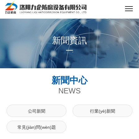
新聞資訊
新聞中心
NEWS
公司新聞
行業(yè)新聞
常見(jiàn)問(wèn)題