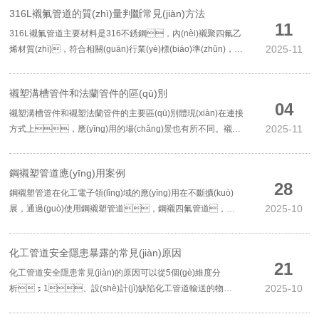
酸霧的環(huán)境。內(nèi)外浸塑鋼管制作的防腐層在鋼
316L襯氟管道的質(zhì)量判斷常見(jiàn)方法
管表面形成連續(xù)的保護(hù)層...
11
316L襯氟管道主要材料是316不銹鋼，內(nèi)襯聚四氟乙
2025-11
烯材質(zhì)，符合相關(guān)行業(yè)標(biāo)準(zhǔn)，鋼
制管道及管件中內(nèi)襯氟塑料耐腐蝕技術(shù)規(guī)范規
(guī)定了氟塑料襯里作業(yè)需滿足的技術(shù)要求，包括
襯塑溝槽管件和法蘭管件的區(qū)別
工藝選擇，...
04
襯塑溝槽管件和襯塑法蘭管件的主要區(qū)別體現(xiàn)在連接
2025-11
方式上，應(yīng)用的場(chǎng)景也有所不同。襯塑
溝槽管件采用滾槽加工管道管道端口，通過(guò)卡箍快速實
(shí)現(xiàn)連接，不需焊接或螺紋，安裝便
鋼襯塑管道應(yīng)用案例
捷。法蘭管件...
28
鋼襯塑管道在化工電子領(lǐng)域的應(yīng)用在不斷擴(kuò)
2025-10
展，通過(guò)使用鋼襯塑管道，鋼襯四氟管道，輸
送酸類的管道使用壽命延長(zhǎng)。企業(yè)在降
低維護(hù)成本同時(shí)，使用壽命延長(zhǎng)，湖北磷化
化工管道安全隱患暴露的常見(jiàn)原因
工集團(tuán)采用我公司的鋼...
21
化工管道安全隱患常見(jiàn)的原因可以從5個(gè)維度分
2025-10
析；1、設(shè)計(jì)缺陷化工管道輸送的物
料，介質(zhì)特性，腐蝕和溫度壓力等因素較多，材料